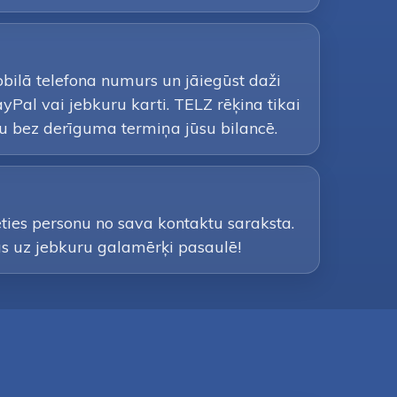
obilā telefona numurs un jāiegūst daži
Pal vai jebkuru karti. TELZ rēķina tikai
u bez derīguma termiņa jūsu bilancē.
eties personu no sava kontaktu saraksta.
nus uz jebkuru galamērķi pasaulē!