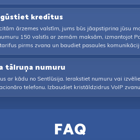
iegūstiet kredītus
i citām ārzemes valstīm, jums būs jāapstiprina jūsu m
 numuru 150 valstīs ar zemām maksām, izmantojot Pay
arifus pirms zvana un baudiet pasaules komunikācij
ija tālruņa numuru
us ar kādu no Sentlūsija. Ierakstiet numuru vai izvēli
tacionāro telefonu. Izbaudiet kristāldzidrus VoIP zva
FAQ