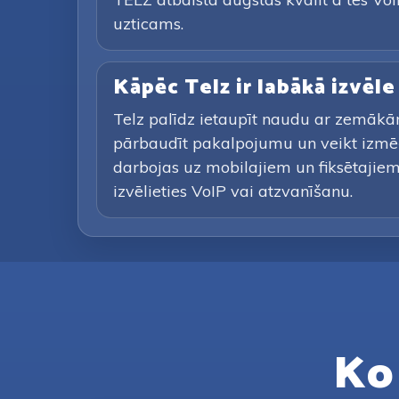
uzticams.
Kāpēc Telz ir labākā izvēl
Telz palīdz ietaupīt naudu ar zemākā
pārbaudīt pakalpojumu un veikt izmē
darbojas uz mobilajiem un fiksētajiem 
izvēlieties VoIP vai atzvanīšanu.
Ko 