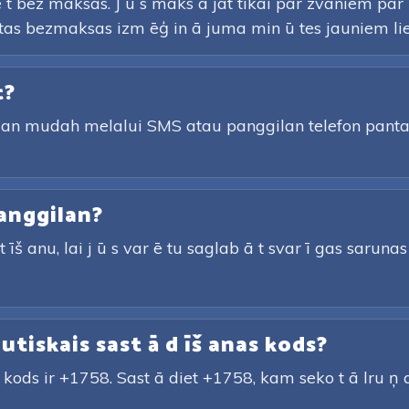
 t bez maksas. J ū s maks ā jat tikai par zvaniem pa
autas bezmaksas izm ēģ in ā juma min ū tes jauniem lie
t?
gan mudah melalui SMS atau panggilan telefon pan
anggilan?
īš anu, lai j ū s var ē tu saglab ā t svar ī gas sarunas u
autiskais sast ā d īš anas kods?
s kods ir +1758. Sast ā diet +1758, kam seko t ā lru ņ