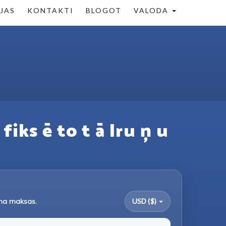
ĒJAS
KONTAKTI
BLOGOT
VALODA
fiks ē to t ā lru ņ u
uma maksas.
USD ($)