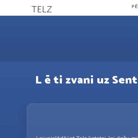
TELZ
PĒ
L ē ti zvani uz Sent