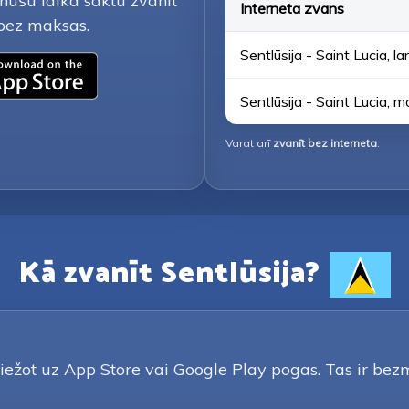
minūšu laikā sāktu zvanīt
Interneta zvans
 bez maksas.
Sentlūsija - Saint Lucia, la
Sentlūsija - Saint Lucia, m
Varat arī
zvanīt bez interneta
.
Kā zvanīt Sentlūsija?
iežot uz App Store vai Google Play pogas. Tas ir bezma