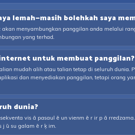
saya lemah—masih bolehkah saya me
lz akan menyambungkan panggilan anda melalui rangk
mbungan yang terhad.
internet untuk membuat panggilan?
an mudah alih atau talian tetap di seluruh dunia. 
aplikasi dan menyediakan panggilan, tetapi orang y
ruh dunia?
sekventa vis ā pasaul ē un vienm ē r ir p ā rredzama. P
s j ū su galam ē r ķ im.