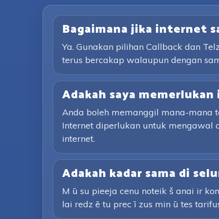
Bagaimana jika internet 
Ya. Gunakan pilihan Callback dan Te
terus bercakap walaupun dengan sa
Adakah saya memerlukan 
Anda boleh memanggil mana-mana tali
Internet diperlukan untuk mengawal 
internet.
Adakah kadar sama di selu
M ū su pieeja cenu noteik š anai ir kon
lai redz ē tu prec ī zus min ū tes tarifu