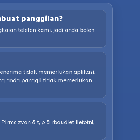
mbuat panggilan?
aian telefon kami, jadi anda boleh
Penerima tidak memerlukan aplikasi.
ang anda panggil tidak memerlukan
irms zvan ā t, p ā rbaudiet lietotni,