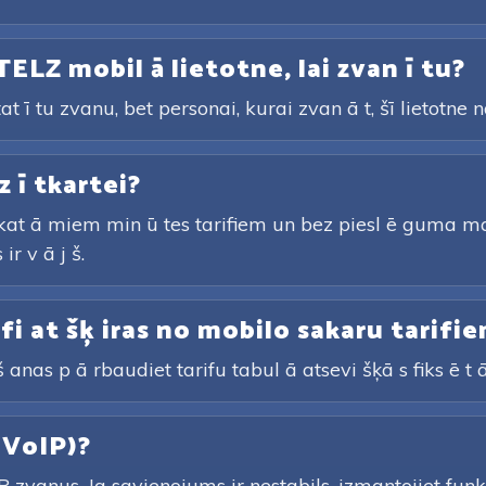
TELZ mobil ā lietotne, lai zvan ī tu?
tat ī tu zvanu, bet personai, kurai zvan ā t, šī lietotne
z ī tkartei?
rskat ā miem min ū tes tarifiem un bez piesl ē guma ma
ir v ā j š.
arifi at šķ iras no mobilo sakaru tarifi
 anas p ā rbaudiet tarifu tabul ā atsevi šķā s fiks ē t ā
 (VoIP)?
 zvanus. Ja savienojums ir nestabils, izmantojiet funkc