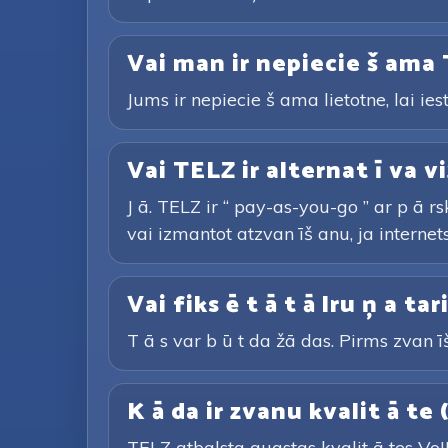
Vai man ir nepiecie š ama 
Jums ir nepiecie š ama lietotne, lai ies
Vai TELZ ir alternat ī va vi
J ā. TELZ ir “ pay-as-you-go ” ar p ā 
vai izmantot atzvan īš anu, ja internets 
Vai fiks ē t ā t ā lru ņ a t
T ā s var b ū t da žā das. Pirms zvan īš
K ā da ir zvanu kvalit ā te
TELZ atbalsta augstas kvalit ā tes VoIP