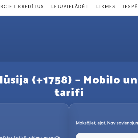
RCIET KREDĪTUS
LEJUPIELĀDĒT
LIKMES
IESP
lūsija (+1758) – Mobilo un 
tarifi
Maksājiet, ejot. Nav savienoj