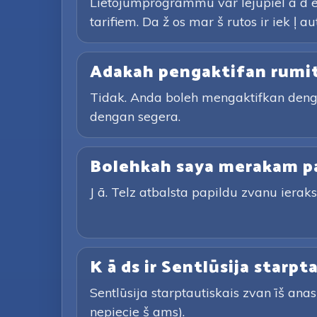
Lietojumprogrammu var lejupiel ā d ē
tarifiem. Da ž os mar š rutos ir iek ļ 
Adakah pengaktifan rumi
Tidak. Anda boleh mengaktifkan den
dengan segera.
Bolehkah saya merakam p
J ā. Telz atbalsta papildu zvanu ierakst 
K ā ds ir Sentlūsija starpt
Sentlūsija starptautiskais zvan īš ana
nepiecie š ams).