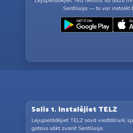
Lejupielādējiet Telz lietotni, lai dažu 
Sentlūsija — to var instalēt
Solis 1. Instalējiet TELZ
Lejupielādējiet TELZ savā viedtālrunī, sp
gatavs sākt zvanīt Sentlūsija.