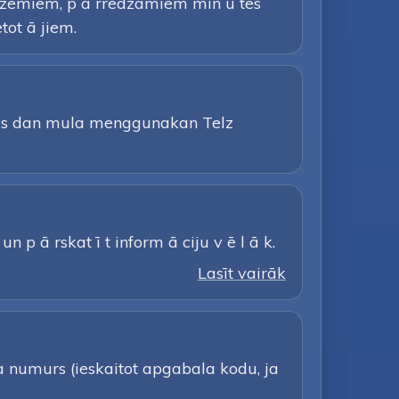
r zemiem, p ā rredzamiem min ū tes
tot ā jiem.
tas dan mula menggunakan Telz
n p ā rskat ī t inform ā ciju v ē l ā k.
Lasīt vairāk
 a numurs (ieskaitot apgabala kodu, ja