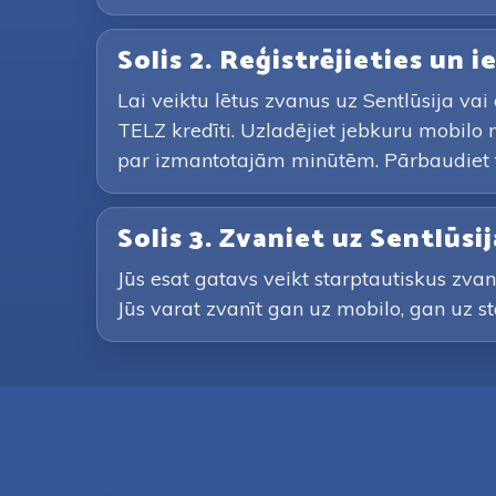
Solis 2. Reģistrējieties un 
Lai veiktu lētus zvanus uz Sentlūsija va
TELZ kredīti. Uzladējiet jebkuru mobilo
par izmantotajām minūtēm. Pārbaudiet t
Solis 3. Zvaniet uz Sentlūs
Jūs esat gatavs veikt starptautiskus zvan
Jūs varat zvanīt gan uz mobilo, gan uz s