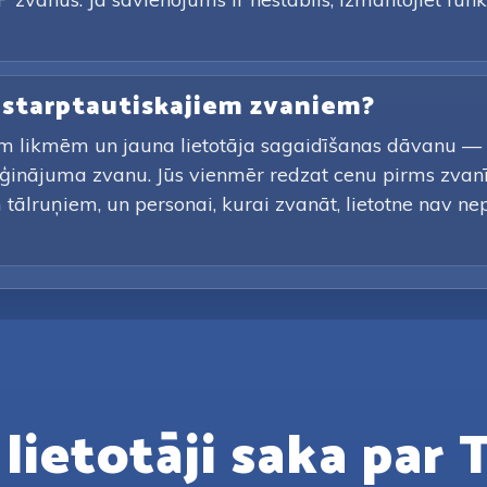
e starptautiskajiem zvaniem?
m likmēm un jauna lietotāja sagaidīšanas dāvanu — bo
ģinājuma zvanu. Jūs vienmēr redzat cenu pirms zvan
tālruņiem, un personai, kurai zvanāt, lietotne nav nepi
lietotāji saka par 