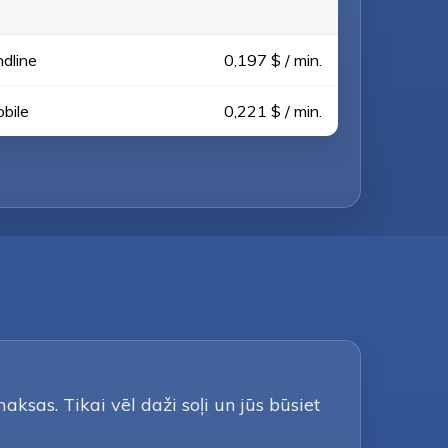
ndline
0,197 $ / min.
obile
0,221 $ / min.
ksas. Tikai vēl daži soļi un jūs būsiet