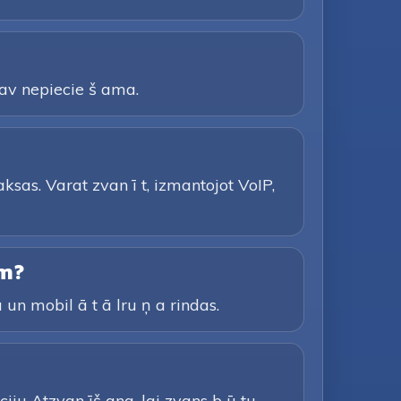
 nav nepiecie š ama.
ksas. Varat zvan ī t, izmantojot VoIP,
em?
 un mobil ā t ā lru ņ a rindas.
iju Atzvan īš ana, lai zvans b ū tu