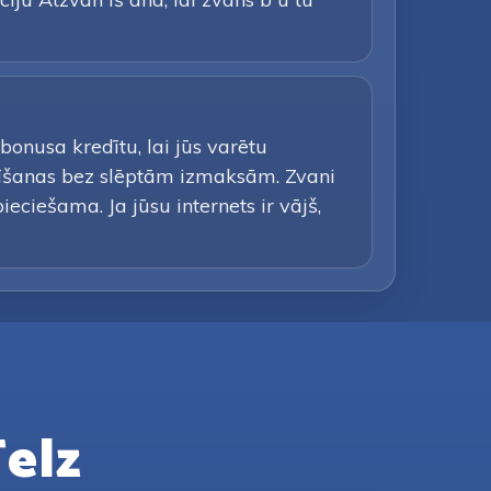
nusa kredītu, lai jūs varētu
īšanas bez slēptām izmaksām. Zvani
eciešama. Ja jūsu internets ir vājš,
Telz