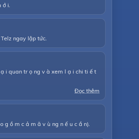
 ớ i.
Telz ngay lập tức.
 ạ i quan tr ọ ng v à xem l ạ i chi ti ế t
Đọc thêm
ao g ồ m c ả m ã v ù ng n ế u c ầ n).