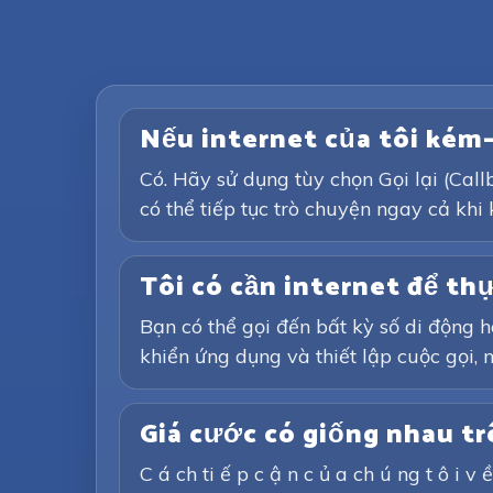
Nếu internet của tôi kém
Có. Hãy sử dụng tùy chọn Gọi lại (Call
có thể tiếp tục trò chuyện ngay cả khi 
Tôi có cần internet để th
Bạn có thể gọi đến bất kỳ số di động h
khiển ứng dụng và thiết lập cuộc gọi, 
Giá cước có giống nhau tr
C á ch ti ế p c ậ n c ủ a ch ú ng t ô i v