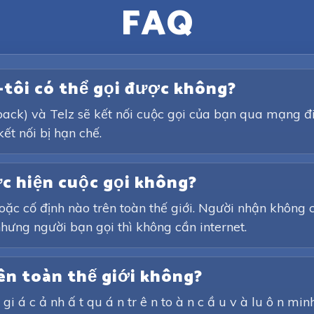
FAQ
—tôi có thể gọi được không?
back) và Telz sẽ kết nối cuộc gọi của bạn qua mạng đi
kết nối bị hạn chế.
ực hiện cuộc gọi không?
oặc cố định nào trên toàn thế giới. Người nhận không 
nhưng người bạn gọi thì không cần internet.
ên toàn thế giới không?
 ề gi á c ả nh ấ t qu á n tr ê n to à n c ầ u v à lu ô n mi