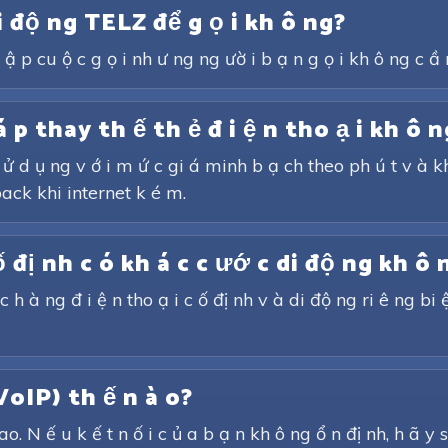
di độ ng TELZ để g ọ i kh ô ng?
l ậ p cu ộ c g ọ i nh ư ng ng ườ i b ạ n g ọ i kh ô ng c ầ
 á p thay th ế th ẻ đ i ệ n tho ạ i kh ô 
ử d ụ ng v ớ i m ứ c gi á minh b ạ ch theo ph ú t v à kh ô
back khi internet k é m.
 ố đị nh c ó kh á c c ướ c di độ ng kh ô 
c h à ng đ i ệ n tho ạ i c ố đị nh v à di độ ng ri ê ng bi 
(VoIP) th ế n à o?
o. N ế u k ế t n ố i c ủ a b ạ n kh ô ng ổ n đị nh, h ã y s