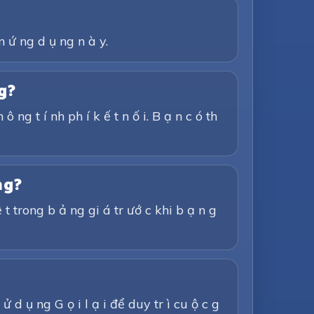
 n ứ ng d ụ ng n à y.
ng?
 ng t í nh ph í k ế t n ố i. B ạ n c ó th
ng?
ệ t trong b ả ng gi á tr ướ c khi b ạ n g
 ử d ụ ng G ọ i l ạ i để duy tr ì cu ộ c g