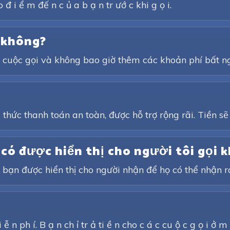
 đ i ể m đế n c ủ a b ạ n tr ướ c khi g ọ i.
i không?
ỗi cuộc gọi và không bao giờ thêm các khoản phí bất n
hức thanh toán an toàn, được hỗ trợ rộng rãi. Tiền sẽ
i có được hiển thị cho người tôi gọi 
 bạn được hiển thị cho người nhận để họ có thể nhận r
 n ph í. B ạ n ch ỉ tr ả ti ề n cho c á c cu ộ c g ọ i ở m