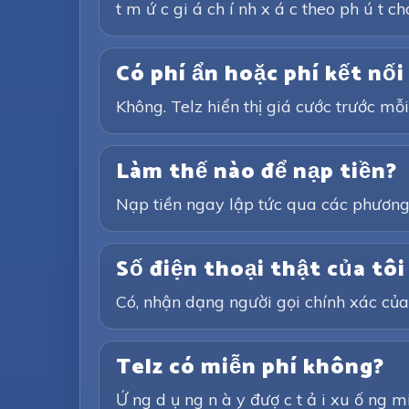
t m ứ c gi á ch í nh x á c theo ph ú t cho
Có phí ẩn hoặc phí kết nố
Không. Telz hiển thị giá cước trước m
Làm thế nào để nạp tiền?
Nạp tiền ngay lập tức qua các phương t
Số điện thoại thật của tô
Có, nhận dạng người gọi chính xác của
Telz có miễn phí không?
Ứ ng d ụ ng n à y đượ c t ả i xu ố ng mi ễ