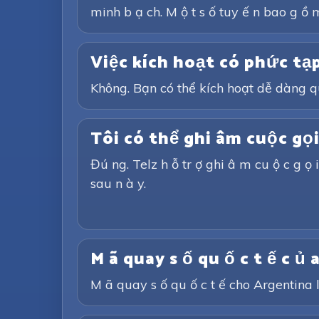
minh b ạ ch. M ộ t s ố tuy ế n bao g ồ m
Việc kích hoạt có phức tạ
Không. Bạn có thể kích hoạt dễ dàng 
Tôi có thể ghi âm cuộc gọ
Đú ng. Telz h ỗ tr ợ ghi â m cu ộ c g ọ i 
sau n à y.
M ã quay s ố qu ố c t ế c ủ 
M ã quay s ố qu ố c t ế cho Argentina l 