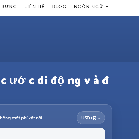
TRƯNG
LIÊN HỆ
BLOG
NGÔN NGỮ
 c ướ c di độ ng v à đ
hông mất phí kết nối.
USD ($)