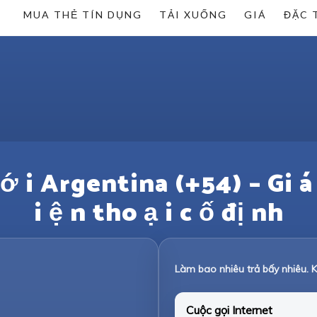
MUA THẺ TÍN DỤNG
TẢI XUỐNG
GIÁ
ĐẶC 
 t ớ i Argentina (+54) – Gi á
i ệ n tho ạ i c ố đị nh
Làm bao nhiêu trả bấy nhiêu. K
Cuộc gọi Internet