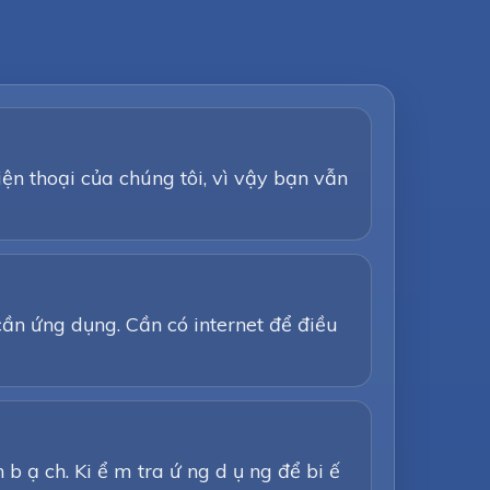
ện thoại của chúng tôi, vì vậy bạn vẫn
cần ứng dụng. Cần có internet để điều
nh b ạ ch. Ki ể m tra ứ ng d ụ ng để bi ế