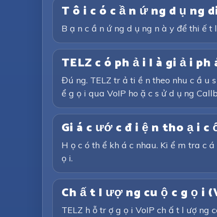
T ô i c ó c ầ n ứ ng d ụ ng 
B ạ n c ầ n ứ ng d ụ ng n à y để thi ế t 
TELZ c ó ph ả i l à gi ả i ph
Đú ng. TELZ tr ả ti ề n theo nhu c ầ u s 
ể g ọ i qua VoIP ho ặ c s ử d ụ ng Call
Gi á c ướ c đ i ệ n tho ạ i c
H ọ c ó th ể kh á c nhau. Ki ể m tra c á 
ọ i.
Ch ấ t l ượ ng cu ộ c g ọ i 
TELZ h ỗ tr ợ g ọ i VoIP ch ấ t l ượ ng ca