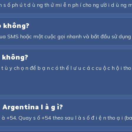
 s ố ph ú t d ù ng th ử mi ễ n ph í cho ng ườ i d ù ng m
p không?
qua SMS hoặc một cuộc gọi nhanh và bắt đầu sử dụng 
i không?
t ù y ch ọ n để b ạ n c ó th ể l ư u c á c cu ộ c h ộ i tho
a Argentina l à g ì?
à +54. Quay s ố +54 theo sau l à s ố đ i ệ n tho ạ i (b