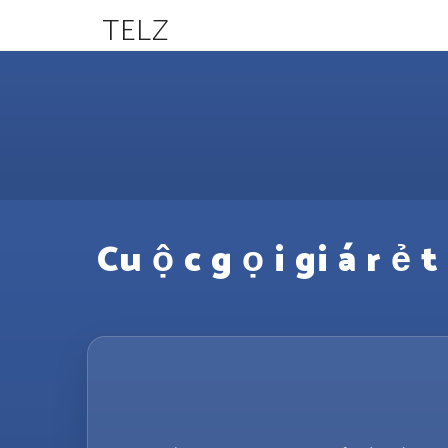
TELZ
Cu ộ c g ọ i gi á r ẻ