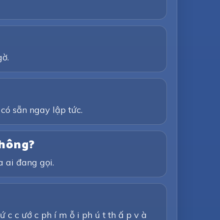
gờ.
 có sẵn ngay lập tức.
không?
a ai đang gọi.
 ứ c c ướ c ph í m ỗ i ph ú t th ấ p v à