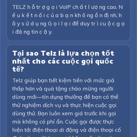
TELZ h ỗ tr ợ g ọ i VoIP ch ấ t l ượ ng cao. N
ế u k ế t n ố i c ủ a b ạ n kh ô ng ổ n đị nh, h
ã y s ử d ụ ng G ọ i l ạ i để duy tr ì cu ộ c g ọ
i đá ng tin c ậ y.
Tại sao Telz là lựa chọn tốt
nhất cho các cuộc gọi quốc
tế?
Telz giúp bạn tiết kiệm tiền với mức giá
thấp hơn và quà tặng chào mừng người
dùng mới—tín dụng thưởng để bạn có thể
thử nghiệm dịch vụ và thực hiện cuộc gọi
dùng thử. Bạn luôn xem giá trước khi gọi
mà không có phí ẩn. Cuộc gọi được thực
hiện tới điện thoại di động và điện thoại cố