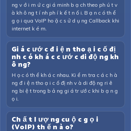
ng v ớ i m ứ c gi á minh b ạ ch theo ph ú t v
à kh ô ng t í nh ph í k ế t n ố i. B ạ n c ó th ể
g ọ i qua VoIP ho ặ c s ử d ụ ng Callback khi
internet k é m.
Gi á c ướ c đ i ệ n tho ạ i c ố đị
nh c ó kh á c c ướ c di độ ng kh
ô ng?
H ọ c ó th ể kh á c nhau. Ki ể m tra c á c h à
ng đ i ệ n tho ạ i c ố đị nh v à di độ ng ri ê
ng bi ệ t trong b ả ng gi á tr ướ c khi b ạ n g
ọ i.
Ch ấ t l ượ ng cu ộ c g ọ i
(VoIP) th ế n à o?