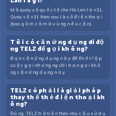
Lan l à g ì?
M ã quay s ố qu ố c t ế cho Hà Lan l à +31.
Quay s ố +31 theo sau l à s ố đ i ệ n tho ạ i
(bao g ồ m c ả m ã v ù ng n ế u c ầ n).
T ô i c ó c ầ n ứ ng d ụ ng di độ
ng TELZ để g ọ i kh ô ng?
B ạ n c ầ n ứ ng d ụ ng n à y để thi ế t l ậ p
cu ộ c g ọ i nh ư ng ng ườ i b ạ n g ọ i kh ô
ng c ầ n ứ ng d ụ ng n à y.
TELZ c ó ph ả i l à gi ả i ph á p
thay th ế th ẻ đ i ệ n tho ạ i kh
ô ng?
Đú ng. TELZ tr ả ti ề n theo nhu c ầ u s ử d ụ