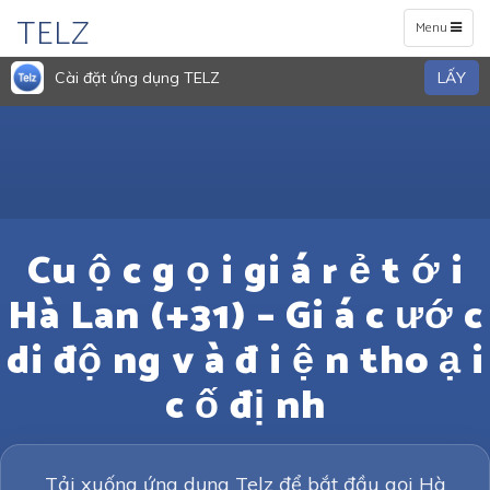
TELZ
Toggle
Menu
navigation
Cài đặt ứng dụng TELZ
LẤY
Cu ộ c g ọ i gi á r ẻ t ớ i
Hà Lan (+31) – Gi á c ướ c
di độ ng v à đ i ệ n tho ạ i
c ố đị nh
Tải xuống ứng dụng Telz để bắt đầu gọi Hà