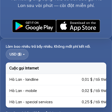
Lan sau vài phút — cài đặt miễn phí.
Làm bao nhiêu trả bấy nhiêu. Không mất phí kết nối.
USD ($)
Cuộc gọi Internet
Hà Lan - landline
0,01 $ / tối thiểu
Hà Lan - mobile
0,02 $ / tối thiểu
Hà Lan - special services
0,25 $ / tối thiểu