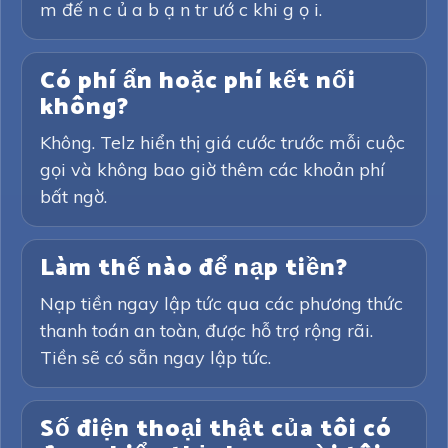
m đế n c ủ a b ạ n tr ướ c khi g ọ i.
Có phí ẩn hoặc phí kết nối
không?
Không. Telz hiển thị giá cước trước mỗi cuộc
gọi và không bao giờ thêm các khoản phí
bất ngờ.
Làm thế nào để nạp tiền?
Nạp tiền ngay lập tức qua các phương thức
thanh toán an toàn, được hỗ trợ rộng rãi.
Tiền sẽ có sẵn ngay lập tức.
Số điện thoại thật của tôi có