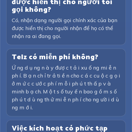
được hiển thị cho người tôi
gọi không?
Có, nhận dạng người gọi chính xác của bạn
được hiển thị cho người nhận để họ có thể
nhận ra ai đang gọi.
Telz có miễn phí không?
Ứ ng d ụ ng n à y đượ c t ả i xu ố ng mi ễ n
ph í. B ạ n ch ỉ tr ả ti ề n cho c á c cu ộ c g ọ i
ở m ứ c c ướ c ph í m ỗ i ph ú t th ấ p v à
minh b ạ ch. M ộ t s ố tuy ế n bao g ồ m s ố
ph ú t d ù ng th ử mi ễ n ph í cho ng ườ i d ù
ng m ớ i.
Việc kích hoạt có phức tạp