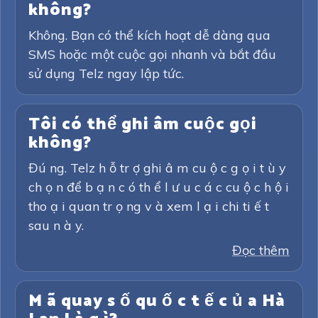
không?
Không. Bạn có thể kích hoạt dễ dàng qua
SMS hoặc một cuộc gọi nhanh và bắt đầu
sử dụng Telz ngay lập tức.
Tôi có thể ghi âm cuộc gọi
không?
Đú ng. Telz h ỗ tr ợ ghi â m cu ộ c g ọ i t ù y
ch ọ n để b ạ n c ó th ể l ư u c á c cu ộ c h ộ i
tho ạ i quan tr ọ ng v à xem l ạ i chi ti ế t
sau n à y.
Đọc thêm
M ã quay s ố qu ố c t ế c ủ a Hà