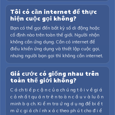
Tôi có cần internet để thực
hiện cuộc gọi không?
Bạn có thể gọi đến bất kỳ số di động hoặc
cố định nào trên toàn thế giới. Người nhận
không cần ứng dụng. Cần có internet để
điều khiển ứng dụng và thiết lập cuộc gọi,
nhưng người bạn gọi thì không cần internet.
Giá cước có giống nhau trên
toàn thế giới không?
C á ch ti ế p c ậ n c ủ a ch ú ng t ô i v ề gi á
c ả nh ấ t qu á n tr ê n to à n c ầ u v à lu ô n
minh b ạ ch. Ki ể m tra ứ ng d ụ ng để bi ế t
m ứ c gi á ch í nh x á c theo ph ú t cho đ i ể