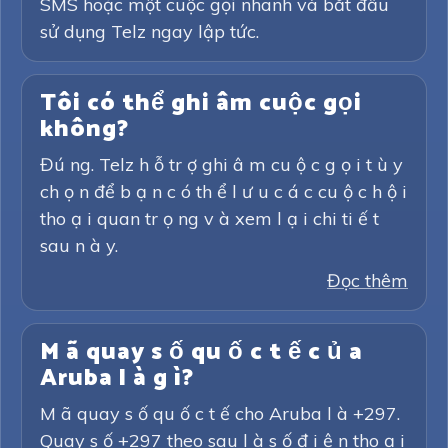
SMS hoặc một cuộc gọi nhanh và bắt đầu
sử dụng Telz ngay lập tức.
Tôi có thể ghi âm cuộc gọi
không?
Đú ng. Telz h ỗ tr ợ ghi â m cu ộ c g ọ i t ù y
ch ọ n để b ạ n c ó th ể l ư u c á c cu ộ c h ộ i
tho ạ i quan tr ọ ng v à xem l ạ i chi ti ế t
sau n à y.
Đọc thêm
M ã quay s ố qu ố c t ế c ủ a
Aruba l à g ì?
M ã quay s ố qu ố c t ế cho Aruba l à +297.
Quay s ố +297 theo sau l à s ố đ i ệ n tho ạ i