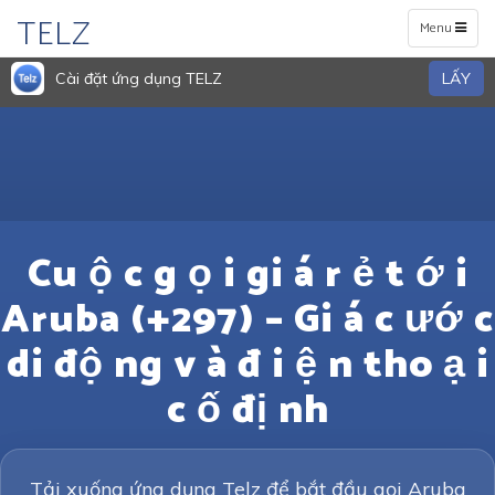
TELZ
Toggle
Menu
navigation
Cài đặt ứng dụng TELZ
LẤY
Cu ộ c g ọ i gi á r ẻ t ớ i
Aruba (+297) – Gi á c ướ c
di độ ng v à đ i ệ n tho ạ i
c ố đị nh
Tải xuống ứng dụng Telz để bắt đầu gọi Aruba