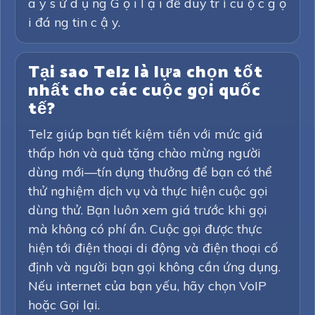
ã y s ử d ụ ng G ọ i l ạ i để duy tr ì cu ộ c g ọ
i đá ng tin c ậ y.
Tại sao Telz là lựa chọn tốt
nhất cho các cuộc gọi quốc
tế?
Telz giúp bạn tiết kiệm tiền với mức giá
thấp hơn và quà tặng chào mừng người
dùng mới—tín dụng thưởng để bạn có thể
thử nghiệm dịch vụ và thực hiện cuộc gọi
dùng thử. Bạn luôn xem giá trước khi gọi
mà không có phí ẩn. Cuộc gọi được thực
hiện tới điện thoại di động và điện thoại cố
định và người bạn gọi không cần ứng dụng.
Nếu internet của bạn yếu, hãy chọn VoIP
hoặc Gọi lại.