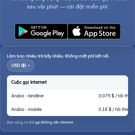
sau vài phút — cài đặt miễn phí.
Làm bao nhiêu trả bấy nhiêu. Không mất phí kết nối.
USD ($)
Cuộc gọi Internet
Aruba - landline
0,075 $ / tối thiểu
Aruba - mobile
0,16 $ / tối thiểu
Bạn cũng có thể
gọi không cần internet
.