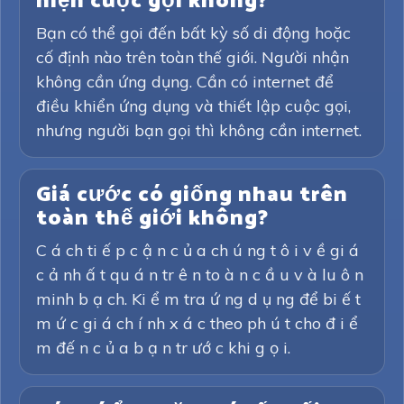
hiện cuộc gọi không?
Bạn có thể gọi đến bất kỳ số di động hoặc
cố định nào trên toàn thế giới. Người nhận
không cần ứng dụng. Cần có internet để
điều khiển ứng dụng và thiết lập cuộc gọi,
nhưng người bạn gọi thì không cần internet.
Giá cước có giống nhau trên
toàn thế giới không?
C á ch ti ế p c ậ n c ủ a ch ú ng t ô i v ề gi á
c ả nh ấ t qu á n tr ê n to à n c ầ u v à lu ô n
minh b ạ ch. Ki ể m tra ứ ng d ụ ng để bi ế t
m ứ c gi á ch í nh x á c theo ph ú t cho đ i ể
m đế n c ủ a b ạ n tr ướ c khi g ọ i.