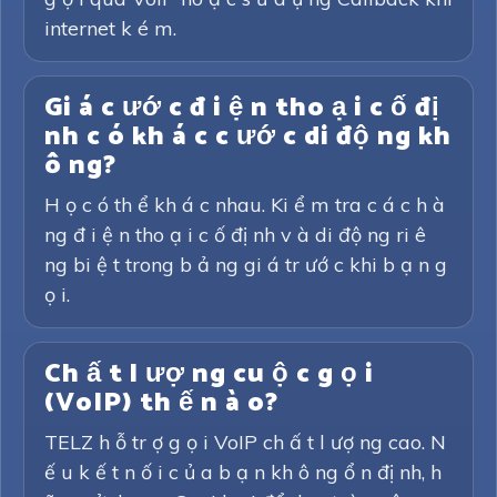
internet k é m.
Gi á c ướ c đ i ệ n tho ạ i c ố đị
nh c ó kh á c c ướ c di độ ng kh
ô ng?
H ọ c ó th ể kh á c nhau. Ki ể m tra c á c h à
ng đ i ệ n tho ạ i c ố đị nh v à di độ ng ri ê
ng bi ệ t trong b ả ng gi á tr ướ c khi b ạ n g
ọ i.
Ch ấ t l ượ ng cu ộ c g ọ i
(VoIP) th ế n à o?
TELZ h ỗ tr ợ g ọ i VoIP ch ấ t l ượ ng cao. N
ế u k ế t n ố i c ủ a b ạ n kh ô ng ổ n đị nh, h