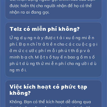
được hiển thị cho người nhận để họ có thể
nhận ra ai đang gọi.
Telz có miễn phí không?
Ứ ng d ụ ng n à y đượ c t ả i xu ố ng mi ễ n
ph í. B ạ n ch ỉ tr ả ti ề n cho c á c cu ộ c g ọ i
ở m ứ c c ướ c ph í m ỗ i ph ú t th ấ p v à
minh b ạ ch. M ộ t s ố tuy ế n bao g ồ m s ố
ph ú t d ù ng th ử mi ễ n ph í cho ng ườ i d ù
ng m ớ i.
Việc kích hoạt có phức tạp
không?
Không. Bạn có thể kích hoạt dễ dàng qua