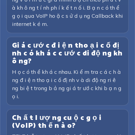
à kh ô ng t í nh ph í k ế t n ố i. B ạ n c ó th ể
g ọ i qua VoIP ho ặ c s ử d ụ ng Callback khi
internet k é m.
Gi á c ướ c đ i ệ n tho ạ i c ố đị
nh c ó kh á c c ướ c di độ ng kh
ô ng?
H ọ c ó th ể kh á c nhau. Ki ể m tra c á c h à
ng đ i ệ n tho ạ i c ố đị nh v à di độ ng ri ê
ng bi ệ t trong b ả ng gi á tr ướ c khi b ạ n g
ọ i.
Ch ấ t l ượ ng cu ộ c g ọ i
(VoIP) th ế n à o?