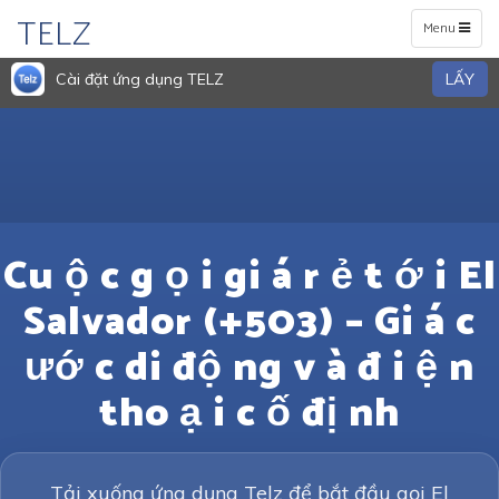
TELZ
Toggle
Menu
navigation
Cài đặt ứng dụng TELZ
LẤY
Cu ộ c g ọ i gi á r ẻ t ớ i El
Salvador (+503) – Gi á c
ướ c di độ ng v à đ i ệ n
tho ạ i c ố đị nh
Tải xuống ứng dụng Telz để bắt đầu gọi El