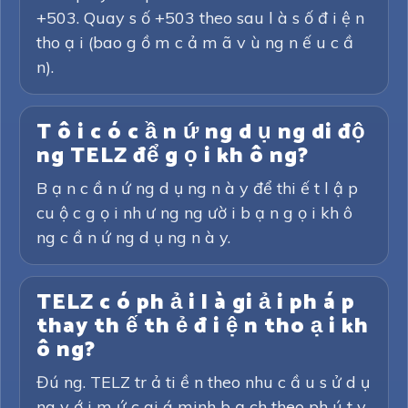
+503. Quay s ố +503 theo sau l à s ố đ i ệ n
tho ạ i (bao g ồ m c ả m ã v ù ng n ế u c ầ
n).
T ô i c ó c ầ n ứ ng d ụ ng di độ
ng TELZ để g ọ i kh ô ng?
B ạ n c ầ n ứ ng d ụ ng n à y để thi ế t l ậ p
cu ộ c g ọ i nh ư ng ng ườ i b ạ n g ọ i kh ô
ng c ầ n ứ ng d ụ ng n à y.
TELZ c ó ph ả i l à gi ả i ph á p
thay th ế th ẻ đ i ệ n tho ạ i kh
ô ng?
Đú ng. TELZ tr ả ti ề n theo nhu c ầ u s ử d ụ
ng v ớ i m ứ c gi á minh b ạ ch theo ph ú t v