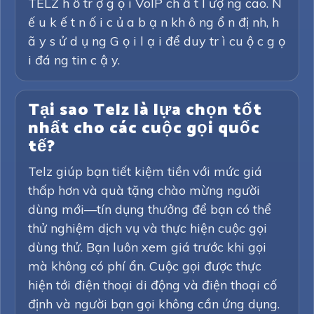
TELZ h ỗ tr ợ g ọ i VoIP ch ấ t l ượ ng cao. N
ế u k ế t n ố i c ủ a b ạ n kh ô ng ổ n đị nh, h
ã y s ử d ụ ng G ọ i l ạ i để duy tr ì cu ộ c g ọ
i đá ng tin c ậ y.
Tại sao Telz là lựa chọn tốt
nhất cho các cuộc gọi quốc
tế?
Telz giúp bạn tiết kiệm tiền với mức giá
thấp hơn và quà tặng chào mừng người
dùng mới—tín dụng thưởng để bạn có thể
thử nghiệm dịch vụ và thực hiện cuộc gọi
dùng thử. Bạn luôn xem giá trước khi gọi
mà không có phí ẩn. Cuộc gọi được thực
hiện tới điện thoại di động và điện thoại cố
định và người bạn gọi không cần ứng dụng.