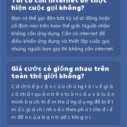
Tôi có cần internet để thực
hiện cuộc gọi không?
Bạn có thể gọi đến bất kỳ số di động hoặc
cố định nào trên toàn thế giới. Người nhận
không cần ứng dụng. Cần có internet để
điều khiển ứng dụng và thiết lập cuộc gọi,
nhưng người bạn gọi thì không cần internet.
Giá cước có giống nhau trên
toàn thế giới không?
C á ch ti ế p c ậ n c ủ a ch ú ng t ô i v ề gi á
c ả nh ấ t qu á n tr ê n to à n c ầ u v à lu ô n
minh b ạ ch. Ki ể m tra ứ ng d ụ ng để bi ế t
m ứ c gi á ch í nh x á c theo ph ú t cho đ i ể
m đế n c ủ a b ạ n tr ướ c khi g ọ i.