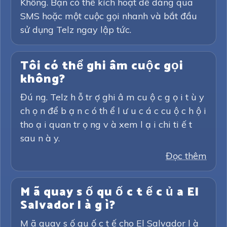
Không. Bạn có thể kích hoạt dễ dàng qua
SMS hoặc một cuộc gọi nhanh và bắt đầu
sử dụng Telz ngay lập tức.
Tôi có thể ghi âm cuộc gọi
không?
Đú ng. Telz h ỗ tr ợ ghi â m cu ộ c g ọ i t ù y
ch ọ n để b ạ n c ó th ể l ư u c á c cu ộ c h ộ i
tho ạ i quan tr ọ ng v à xem l ạ i chi ti ế t
sau n à y.
Đọc thêm
M ã quay s ố qu ố c t ế c ủ a El
Salvador l à g ì?
M ã quay s ố qu ố c t ế cho El Salvador l à