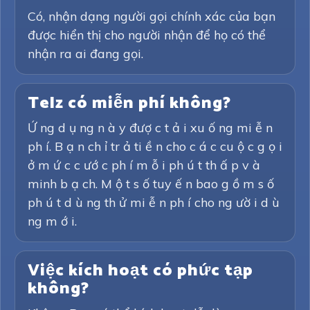
Có, nhận dạng người gọi chính xác của bạn
được hiển thị cho người nhận để họ có thể
nhận ra ai đang gọi.
Telz có miễn phí không?
Ứ ng d ụ ng n à y đượ c t ả i xu ố ng mi ễ n
ph í. B ạ n ch ỉ tr ả ti ề n cho c á c cu ộ c g ọ i
ở m ứ c c ướ c ph í m ỗ i ph ú t th ấ p v à
minh b ạ ch. M ộ t s ố tuy ế n bao g ồ m s ố
ph ú t d ù ng th ử mi ễ n ph í cho ng ườ i d ù
ng m ớ i.
Việc kích hoạt có phức tạp
không?