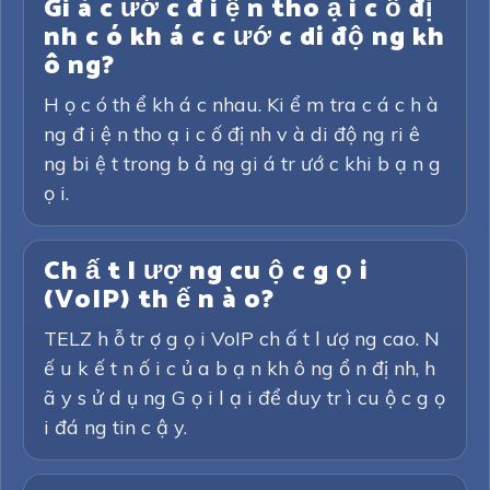
Gi á c ướ c đ i ệ n tho ạ i c ố đị
nh c ó kh á c c ướ c di độ ng kh
ô ng?
H ọ c ó th ể kh á c nhau. Ki ể m tra c á c h à
ng đ i ệ n tho ạ i c ố đị nh v à di độ ng ri ê
ng bi ệ t trong b ả ng gi á tr ướ c khi b ạ n g
ọ i.
Ch ấ t l ượ ng cu ộ c g ọ i
(VoIP) th ế n à o?
TELZ h ỗ tr ợ g ọ i VoIP ch ấ t l ượ ng cao. N
ế u k ế t n ố i c ủ a b ạ n kh ô ng ổ n đị nh, h
ã y s ử d ụ ng G ọ i l ạ i để duy tr ì cu ộ c g ọ
i đá ng tin c ậ y.