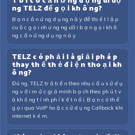
T ô i c ó c ầ n ứ ng d ụ ng di độ
ng TELZ để g ọ i kh ô ng?
B ạ n c ầ n ứ ng d ụ ng n à y để thi ế t l ậ p
cu ộ c g ọ i nh ư ng ng ườ i b ạ n g ọ i kh ô
ng c ầ n ứ ng d ụ ng n à y.
TELZ c ó ph ả i l à gi ả i ph á p
thay th ế th ẻ đ i ệ n tho ạ i kh
ô ng?
Đú ng. TELZ tr ả ti ề n theo nhu c ầ u s ử d ụ
ng v ớ i m ứ c gi á minh b ạ ch theo ph ú t v
à kh ô ng t í nh ph í k ế t n ố i. B ạ n c ó th ể
g ọ i qua VoIP ho ặ c s ử d ụ ng Callback khi
internet k é m.