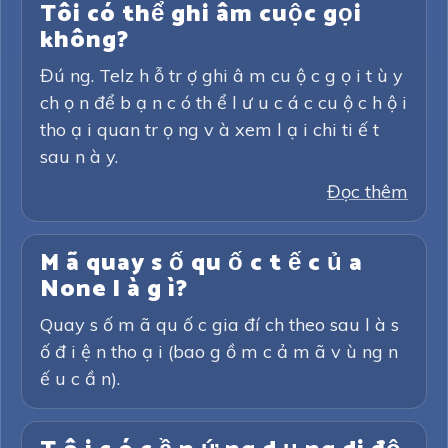
Tôi có thể ghi âm cuộc gọi
không?
Đú ng. Telz h ỗ tr ợ ghi â m cu ộ c g ọ i t ù y
ch ọ n để b ạ n c ó th ể l ư u c á c cu ộ c h ộ i
tho ạ i quan tr ọ ng v à xem l ạ i chi ti ế t
sau n à y.
Đọc thêm
M ã quay s ố qu ố c t ế c ủ a
None l à g ì?
Quay s ố m ã qu ố c gia đí ch theo sau l à s
ố đ i ệ n tho ạ i (bao g ồ m c ả m ã v ù ng n
ế u c ầ n).