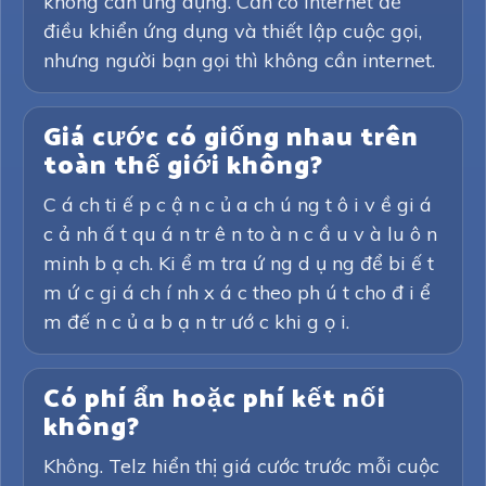
không cần ứng dụng. Cần có internet để
điều khiển ứng dụng và thiết lập cuộc gọi,
nhưng người bạn gọi thì không cần internet.
Giá cước có giống nhau trên
toàn thế giới không?
C á ch ti ế p c ậ n c ủ a ch ú ng t ô i v ề gi á
c ả nh ấ t qu á n tr ê n to à n c ầ u v à lu ô n
minh b ạ ch. Ki ể m tra ứ ng d ụ ng để bi ế t
m ứ c gi á ch í nh x á c theo ph ú t cho đ i ể
m đế n c ủ a b ạ n tr ướ c khi g ọ i.
Có phí ẩn hoặc phí kết nối
không?
Không. Telz hiển thị giá cước trước mỗi cuộc