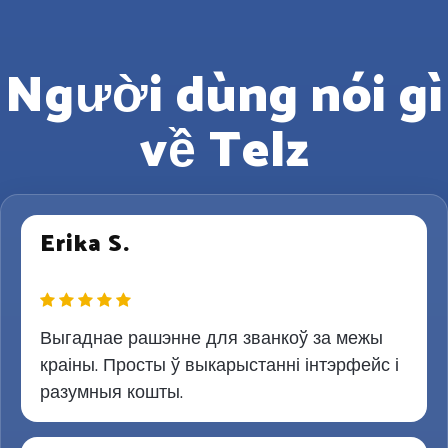
Người dùng nói gì
về Telz
Erika S.
Выгаднае рашэнне для званкоў за межы
краіны. Просты ў выкарыстанні інтэрфейс і
разумныя кошты.