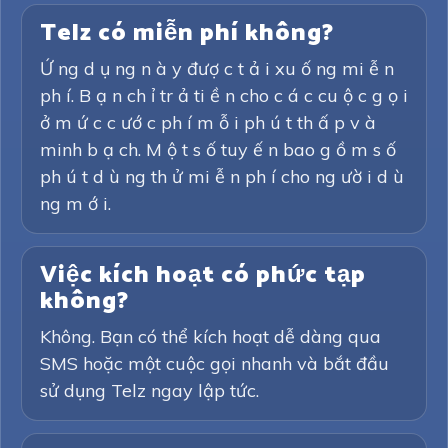
Telz có miễn phí không?
Ứ ng d ụ ng n à y đượ c t ả i xu ố ng mi ễ n
ph í. B ạ n ch ỉ tr ả ti ề n cho c á c cu ộ c g ọ i
ở m ứ c c ướ c ph í m ỗ i ph ú t th ấ p v à
minh b ạ ch. M ộ t s ố tuy ế n bao g ồ m s ố
ph ú t d ù ng th ử mi ễ n ph í cho ng ườ i d ù
ng m ớ i.
Việc kích hoạt có phức tạp
không?
Không. Bạn có thể kích hoạt dễ dàng qua
SMS hoặc một cuộc gọi nhanh và bắt đầu
sử dụng Telz ngay lập tức.