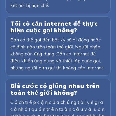
kết nối bị hạn chế.
Tôi có cần internet để thực
hiện cuộc gọi không?
Bạn có thể gọi đến bất kỳ số di động hoặc
cố định nào trên toàn thế giới. Người nhận
không cần ứng dụng. Cần có internet để
điều khiển ứng dụng và thiết lập cuộc gọi,
nhưng người bạn gọi thì không cần internet.
Giá cước có giống nhau trên
toàn thế giới không?
C á ch ti ế p c ậ n c ủ a ch ú ng t ô i v ề gi á
c ả nh ấ t qu á n tr ê n to à n c ầ u v à lu ô n