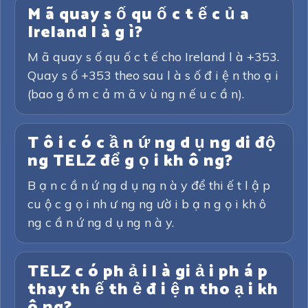
M ã quay s ố qu ố c t ế c ủ a
Ireland l à g ì?
M ã quay s ố qu ố c t ế cho Ireland l à +353.
Quay s ố +353 theo sau l à s ố đ i ệ n tho ạ i
(bao g ồ m c ả m ã v ù ng n ế u c ầ n).
T ô i c ó c ầ n ứ ng d ụ ng di độ
ng TELZ để g ọ i kh ô ng?
B ạ n c ầ n ứ ng d ụ ng n à y để thi ế t l ậ p
cu ộ c g ọ i nh ư ng ng ườ i b ạ n g ọ i kh ô
ng c ầ n ứ ng d ụ ng n à y.
TELZ c ó ph ả i l à gi ả i ph á p
thay th ế th ẻ đ i ệ n tho ạ i kh
ô ng?