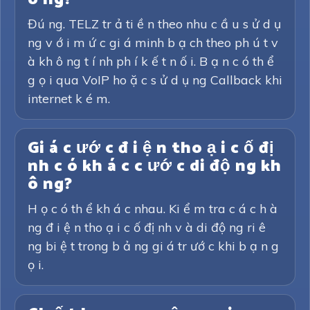
Đú ng. TELZ tr ả ti ề n theo nhu c ầ u s ử d ụ
ng v ớ i m ứ c gi á minh b ạ ch theo ph ú t v
à kh ô ng t í nh ph í k ế t n ố i. B ạ n c ó th ể
g ọ i qua VoIP ho ặ c s ử d ụ ng Callback khi
internet k é m.
Gi á c ướ c đ i ệ n tho ạ i c ố đị
nh c ó kh á c c ướ c di độ ng kh
ô ng?
H ọ c ó th ể kh á c nhau. Ki ể m tra c á c h à
ng đ i ệ n tho ạ i c ố đị nh v à di độ ng ri ê
ng bi ệ t trong b ả ng gi á tr ướ c khi b ạ n g
ọ i.