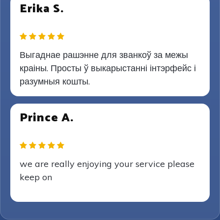
Erika S.
Выгаднае рашэнне для званкоў за межы
краіны. Просты ў выкарыстанні інтэрфейс і
разумныя кошты.
Prince A.
we are really enjoying your service please
keep on