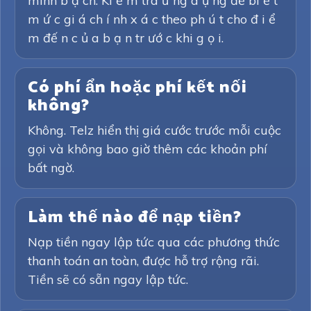
minh b ạ ch. Ki ể m tra ứ ng d ụ ng để bi ế t
m ứ c gi á ch í nh x á c theo ph ú t cho đ i ể
m đế n c ủ a b ạ n tr ướ c khi g ọ i.
Có phí ẩn hoặc phí kết nối
không?
Không. Telz hiển thị giá cước trước mỗi cuộc
gọi và không bao giờ thêm các khoản phí
bất ngờ.
Làm thế nào để nạp tiền?
Nạp tiền ngay lập tức qua các phương thức
thanh toán an toàn, được hỗ trợ rộng rãi.
Tiền sẽ có sẵn ngay lập tức.