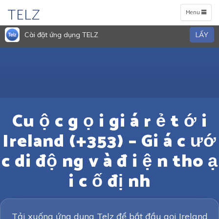
TELZ
Toggle
Menu
navigation
Cài đặt ứng dụng TELZ
LẤY
Cu ộ c g ọ i gi á r ẻ t ớ i
Ireland (+353) – Gi á c ướ
c di độ ng v à đ i ệ n tho ạ
i c ố đị nh
Tải xuống ứng dụng Telz để bắt đầu gọi Ireland