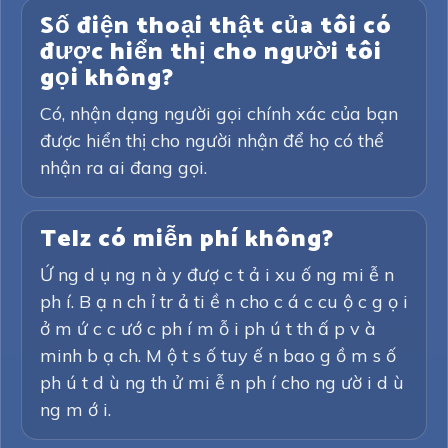
Số điện thoại thật của tôi có
được hiển thị cho người tôi
gọi không?
Có, nhận dạng người gọi chính xác của bạn
được hiển thị cho người nhận để họ có thể
nhận ra ai đang gọi.
Telz có miễn phí không?
Ứ ng d ụ ng n à y đượ c t ả i xu ố ng mi ễ n
ph í. B ạ n ch ỉ tr ả ti ề n cho c á c cu ộ c g ọ i
ở m ứ c c ướ c ph í m ỗ i ph ú t th ấ p v à
minh b ạ ch. M ộ t s ố tuy ế n bao g ồ m s ố
ph ú t d ù ng th ử mi ễ n ph í cho ng ườ i d ù
ng m ớ i.