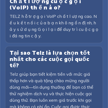
Ch ấ t l ượ ng cu ộ c g ọ i
(VoIP) th ế n à o?
TELZ h ỗ tr ợ g ọ i VoIP ch ấ t l ượ ng cao. N
ế u k ế t n ố i c ủ a b ạ n kh ô ng ổ n đị nh, h
ã y s ử d ụ ng G ọ i l ạ i để duy tr ì cu ộ c g ọ
i đá ng tin c ậ y.
Tại sao Telz là lựa chọn tốt
nhất cho các cuộc gọi quốc
tế?
Telz giúp bạn tiết kiệm tiền với mức giá
thấp hơn và quà tặng chào mừng người
dùng mới—tín dụng thưởng để bạn có thể
thử nghiệm dịch vụ và thực hiện cuộc gọi
dùng thử. Bạn luôn xem giá trước khi gọi
mà không có phí ẩn. Cuộc gọi được thực