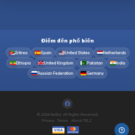
Điểm đến phổ biến
Eritrea
Spain
United States
Netherlands
Ethiopia
United Kingdom
Pakistan
India
Russian Federation
Germany
© 2026 Nettia. All Rights Reserved.
Privacy
Terms
About TELZ