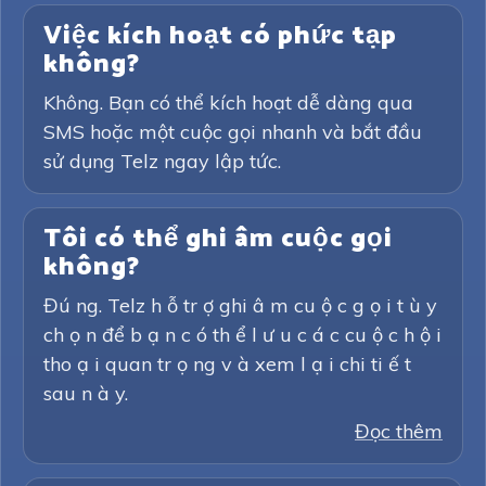
Việc kích hoạt có phức tạp
không?
Không. Bạn có thể kích hoạt dễ dàng qua
SMS hoặc một cuộc gọi nhanh và bắt đầu
sử dụng Telz ngay lập tức.
Tôi có thể ghi âm cuộc gọi
không?
Đú ng. Telz h ỗ tr ợ ghi â m cu ộ c g ọ i t ù y
ch ọ n để b ạ n c ó th ể l ư u c á c cu ộ c h ộ i
tho ạ i quan tr ọ ng v à xem l ạ i chi ti ế t
sau n à y.
Đọc thêm