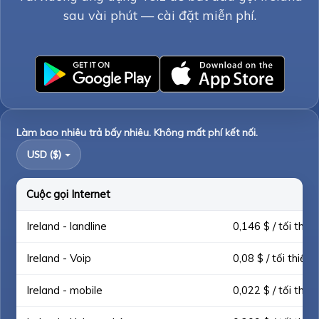
sau vài phút — cài đặt miễn phí.
Làm bao nhiêu trả bấy nhiêu. Không mất phí kết nối.
USD ($)
Cuộc gọi Internet
Ireland - landline
0,146 $ / tối thiểu
Ireland - Voip
0,08 $ / tối thiểu
Ireland - mobile
0,022 $ / tối thiểu