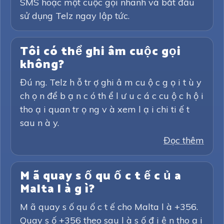
SMS hoặc một cuộc gọi nhanh và bắt đầu
sử dụng Telz ngay lập tức.
Tôi có thể ghi âm cuộc gọi
không?
Đú ng. Telz h ỗ tr ợ ghi â m cu ộ c g ọ i t ù y
ch ọ n để b ạ n c ó th ể l ư u c á c cu ộ c h ộ i
tho ạ i quan tr ọ ng v à xem l ạ i chi ti ế t
sau n à y.
Đọc thêm
M ã quay s ố qu ố c t ế c ủ a
Malta l à g ì?
M ã quay s ố qu ố c t ế cho Malta l à +356.
Quay s ố +356 theo sau l à s ố đ i ệ n tho ạ i