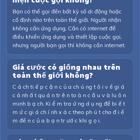
hiện cuộc gọi không?
Bạn có thể gọi đến bất kỳ số di động hoặc
cố định nào trên toàn thế giới. Người nhận
không cần ứng dụng. Cần có internet để
điều khiển ứng dụng và thiết lập cuộc gọi,
nhưng người bạn gọi thì không cần internet.
Giá cước có giống nhau trên
toàn thế giới không?
C á ch ti ế p c ậ n c ủ a ch ú ng t ô i v ề gi á
c ả nh ấ t qu á n tr ê n to à n c ầ u v à lu ô n
minh b ạ ch. Ki ể m tra ứ ng d ụ ng để bi ế t
m ứ c gi á ch í nh x á c theo ph ú t cho đ i ể
m đế n c ủ a b ạ n tr ướ c khi g ọ i.