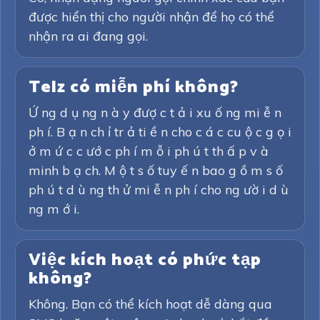
được hiển thị cho người nhận để họ có thể
nhận ra ai đang gọi.
Telz có miễn phí không?
Ứ ng d ụ ng n à y đượ c t ả i xu ố ng mi ễ n
ph í. B ạ n ch ỉ tr ả ti ề n cho c á c cu ộ c g ọ i
ở m ứ c c ướ c ph í m ỗ i ph ú t th ấ p v à
minh b ạ ch. M ộ t s ố tuy ế n bao g ồ m s ố
ph ú t d ù ng th ử mi ễ n ph í cho ng ườ i d ù
ng m ớ i.
Việc kích hoạt có phức tạp
không?
Không. Bạn có thể kích hoạt dễ dàng qua