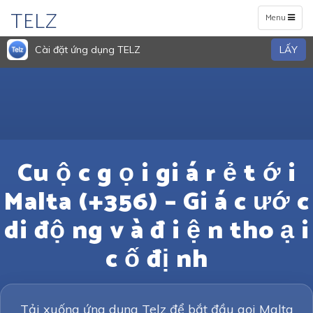
TELZ
Toggle
Menu
navigation
Cài đặt ứng dụng TELZ
LẤY
Cu ộ c g ọ i gi á r ẻ t ớ i
Malta (+356) – Gi á c ướ c
di độ ng v à đ i ệ n tho ạ i
c ố đị nh
Tải xuống ứng dụng Telz để bắt đầu gọi Malta