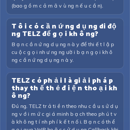
(bao g ồ m c ả m ã v ù ng n ế u c ầ n).
T ô i c ó c ầ n ứ ng d ụ ng di độ
ng TELZ để g ọ i kh ô ng?
B ạ n c ầ n ứ ng d ụ ng n à y để thi ế t l ậ p
cu ộ c g ọ i nh ư ng ng ườ i b ạ n g ọ i kh ô
ng c ầ n ứ ng d ụ ng n à y.
TELZ c ó ph ả i l à gi ả i ph á p
thay th ế th ẻ đ i ệ n tho ạ i kh
ô ng?
Đú ng. TELZ tr ả ti ề n theo nhu c ầ u s ử d ụ
ng v ớ i m ứ c gi á minh b ạ ch theo ph ú t v
à kh ô ng t í nh ph í k ế t n ố i. B ạ n c ó th ể
g ọ i qua VoIP ho ặ c s ử d ụ ng Callback khi