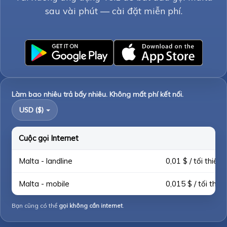
sau vài phút — cài đặt miễn phí.
Làm bao nhiêu trả bấy nhiêu. Không mất phí kết nối.
USD ($)
Cuộc gọi Internet
Malta - landline
0,01 $ / tối thiểu
Malta - mobile
0,015 $ / tối thiểu
Bạn cũng có thể
gọi không cần internet
.