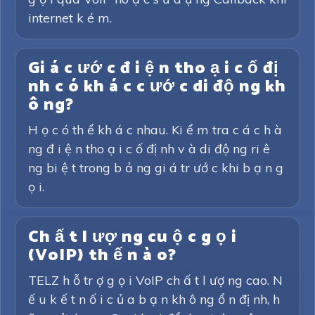
internet k é m.
Gi á c ướ c đ i ệ n tho ạ i c ố đị
nh c ó kh á c c ướ c di độ ng kh
ô ng?
H ọ c ó th ể kh á c nhau. Ki ể m tra c á c h à
ng đ i ệ n tho ạ i c ố đị nh v à di độ ng ri ê
ng bi ệ t trong b ả ng gi á tr ướ c khi b ạ n g
ọ i.
Ch ấ t l ượ ng cu ộ c g ọ i
(VoIP) th ế n à o?
TELZ h ỗ tr ợ g ọ i VoIP ch ấ t l ượ ng cao. N
ế u k ế t n ố i c ủ a b ạ n kh ô ng ổ n đị nh, h