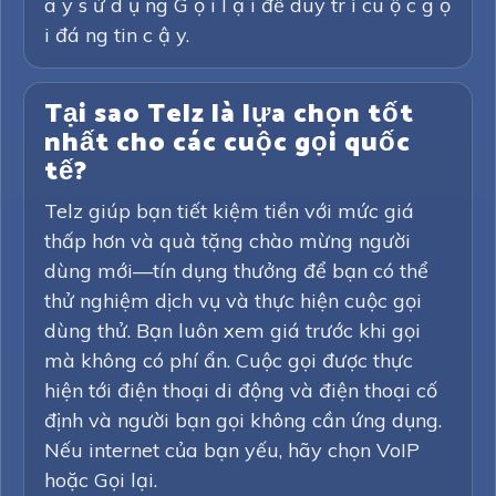
ã y s ử d ụ ng G ọ i l ạ i để duy tr ì cu ộ c g ọ
i đá ng tin c ậ y.
Tại sao Telz là lựa chọn tốt
nhất cho các cuộc gọi quốc
tế?
Telz giúp bạn tiết kiệm tiền với mức giá
thấp hơn và quà tặng chào mừng người
dùng mới—tín dụng thưởng để bạn có thể
thử nghiệm dịch vụ và thực hiện cuộc gọi
dùng thử. Bạn luôn xem giá trước khi gọi
mà không có phí ẩn. Cuộc gọi được thực
hiện tới điện thoại di động và điện thoại cố
định và người bạn gọi không cần ứng dụng.
Nếu internet của bạn yếu, hãy chọn VoIP
hoặc Gọi lại.